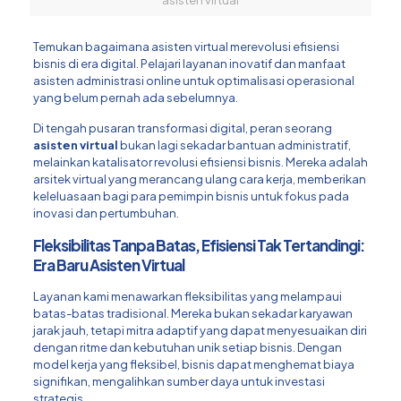
Temukan bagaimana asisten virtual merevolusi efisiensi
bisnis di era digital. Pelajari layanan inovatif dan manfaat
asisten administrasi online untuk optimalisasi operasional
yang belum pernah ada sebelumnya.
Di tengah pusaran transformasi digital, peran seorang
asisten virtual
bukan lagi sekadar bantuan administratif,
melainkan katalisator revolusi efisiensi bisnis. Mereka adalah
arsitek virtual yang merancang ulang cara kerja, memberikan
keleluasaan bagi para pemimpin bisnis untuk fokus pada
inovasi dan pertumbuhan.
Fleksibilitas Tanpa Batas, Efisiensi Tak Tertandingi:
Era Baru Asisten Virtual
Layanan kami menawarkan fleksibilitas yang melampaui
batas-batas tradisional. Mereka bukan sekadar karyawan
jarak jauh, tetapi mitra adaptif yang dapat menyesuaikan diri
dengan ritme dan kebutuhan unik setiap bisnis. Dengan
model kerja yang fleksibel, bisnis dapat menghemat biaya
signifikan, mengalihkan sumber daya untuk investasi
strategis.