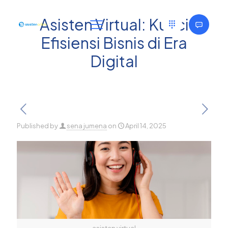
Asisten Virtual: Kunci
Efisiensi Bisnis di Era
Digital
Published by
sena jumena
on
April 14, 2025
asisten virtual