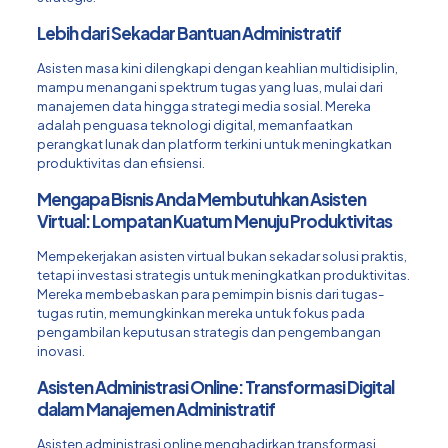
Lebih dari Sekadar Bantuan Administratif
Asisten masa kini dilengkapi dengan keahlian multidisiplin,
mampu menangani spektrum tugas yang luas, mulai dari
manajemen data hingga strategi media sosial. Mereka
adalah penguasa teknologi digital, memanfaatkan
perangkat lunak dan platform terkini untuk meningkatkan
produktivitas dan efisiensi.
Mengapa Bisnis Anda Membutuhkan Asisten
Virtual: Lompatan Kuatum Menuju Produktivitas
Mempekerjakan asisten virtual bukan sekadar solusi praktis,
tetapi investasi strategis untuk meningkatkan produktivitas.
Mereka membebaskan para pemimpin bisnis dari tugas-
tugas rutin, memungkinkan mereka untuk fokus pada
pengambilan keputusan strategis dan pengembangan
inovasi.
Asisten Administrasi Online: Transformasi Digital
dalam Manajemen Administratif
Asisten administrasi online menghadirkan transformasi