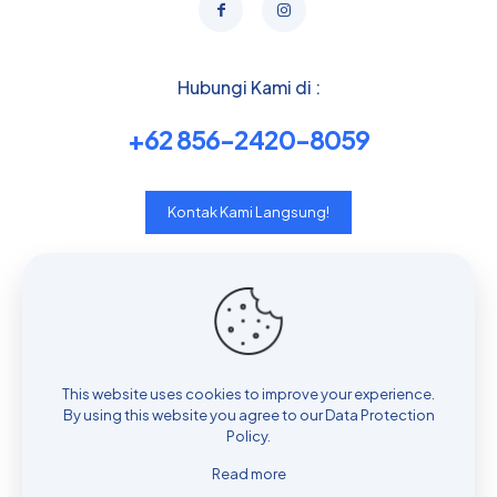
Hubungi Kami di :
+62 856-2420-8059
Kontak Kami Langsung!
Useful links
Contact with us
Who we are?
Safety data sheets
This website uses cookies to improve your experience.
By using this website you agree to our
Data Protection
Job application
Policy
.
Privacy policy
Read more