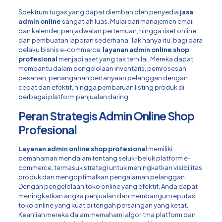
Spektrum tugas yang dapat diemban oleh penyedia
jasa
admin online
sangatlah luas. Mulai dari manajemen email
dan kalender, penjadwalan pertemuan, hingga riset online
dan pembuatan laporan sederhana. Tak hanya itu, bagi para
pelaku bisnis e-commerce,
layanan admin online shop
profesional
menjadi aset yang tak ternilai. Mereka dapat
membantu dalam pengelolaan inventaris, pemrosesan
pesanan, penanganan pertanyaan pelanggan dengan
cepat dan efektif, hingga pembaruan listing produk di
berbagai platform penjualan daring.
Peran Strategis Admin Online Shop
Profesional
Layanan admin online shop profesional
memiliki
pemahaman mendalam tentang seluk-beluk platform e-
commerce, termasuk strategi untuk meningkatkan visibilitas
produk dan mengoptimalkan pengalaman pelanggan.
Dengan pengelolaan toko online yang efektif, Anda dapat
meningkatkan angka penjualan dan membangun reputasi
toko online yang kuat di tengah persaingan yang ketat.
Keahlian mereka dalam memahami algoritma platform dan