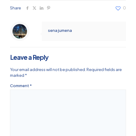
Share
0
sena jumena
Leave a Reply
Your email address will not be published.
Required fields are
marked
*
Comment
*