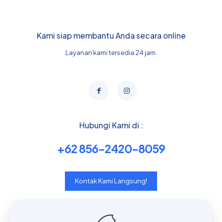
Kami siap membantu Anda secara online
Layanan kami tersedia 24 jam.
Hubungi Kami di :
+62 856-2420-8059
Kontak Kami Langsung!
Useful links