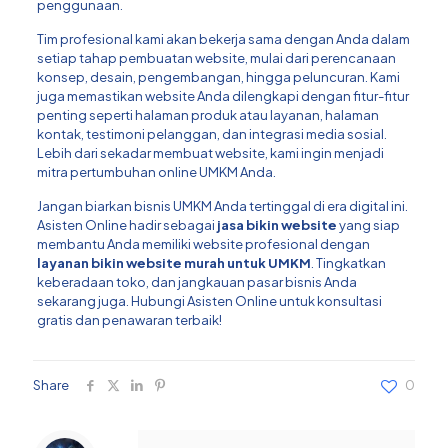
penggunaan.
Tim profesional kami akan bekerja sama dengan Anda dalam
setiap tahap pembuatan website, mulai dari perencanaan
konsep, desain, pengembangan, hingga peluncuran. Kami
juga memastikan website Anda dilengkapi dengan fitur-fitur
penting seperti halaman produk atau layanan, halaman
kontak, testimoni pelanggan, dan integrasi media sosial.
Lebih dari sekadar membuat website, kami ingin menjadi
mitra pertumbuhan online UMKM Anda.
Jangan biarkan bisnis UMKM Anda tertinggal di era digital ini.
Asisten Online hadir sebagai
jasa bikin website
yang siap
membantu Anda memiliki website profesional dengan
layanan bikin website murah untuk UMKM
. Tingkatkan
keberadaan toko, dan jangkauan pasar bisnis Anda
sekarang juga. Hubungi Asisten Online untuk konsultasi
gratis dan penawaran terbaik!
Share
0