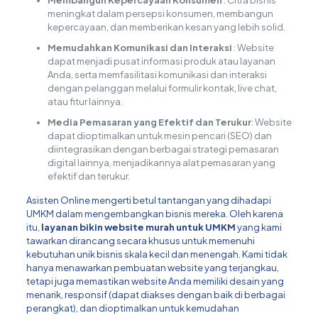
meningkat dalam persepsi konsumen, membangun
kepercayaan, dan memberikan kesan yang lebih solid.
Memudahkan Komunikasi dan Interaksi
: Website
dapat menjadi pusat informasi produk atau layanan
Anda, serta memfasilitasi komunikasi dan interaksi
dengan pelanggan melalui formulir kontak, live chat,
atau fitur lainnya.
Media Pemasaran yang Efektif dan Terukur
: Website
dapat dioptimalkan untuk mesin pencari (SEO) dan
diintegrasikan dengan berbagai strategi pemasaran
digital lainnya, menjadikannya alat pemasaran yang
efektif dan terukur.
Asisten Online mengerti betul tantangan yang dihadapi
UMKM dalam mengembangkan bisnis mereka. Oleh karena
itu,
layanan bikin website murah untuk UMKM
yang kami
tawarkan dirancang secara khusus untuk memenuhi
kebutuhan unik bisnis skala kecil dan menengah. Kami tidak
hanya menawarkan pembuatan website yang terjangkau,
tetapi juga memastikan website Anda memiliki desain yang
menarik, responsif (dapat diakses dengan baik di berbagai
perangkat), dan dioptimalkan untuk kemudahan