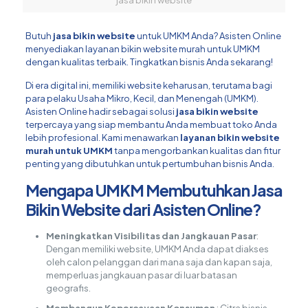
Butuh
jasa bikin website
untuk UMKM Anda? Asisten Online
menyediakan layanan bikin website murah untuk UMKM
dengan kualitas terbaik. Tingkatkan bisnis Anda sekarang!
Di era digital ini, memiliki website keharusan, terutama bagi
para pelaku Usaha Mikro, Kecil, dan Menengah (UMKM).
Asisten Online hadir sebagai solusi
jasa bikin website
terpercaya yang siap membantu Anda membuat toko Anda
lebih profesional. Kami menawarkan
layanan bikin website
murah untuk UMKM
tanpa mengorbankan kualitas dan fitur
penting yang dibutuhkan untuk pertumbuhan bisnis Anda.
Mengapa UMKM Membutuhkan Jasa
Bikin Website dari Asisten Online?
Meningkatkan Visibilitas dan Jangkauan Pasar
:
Dengan memiliki website, UMKM Anda dapat diakses
oleh calon pelanggan dari mana saja dan kapan saja,
memperluas jangkauan pasar di luar batasan
geografis.
Membangun Kepercayaan Konsumen
: Citra bisnis