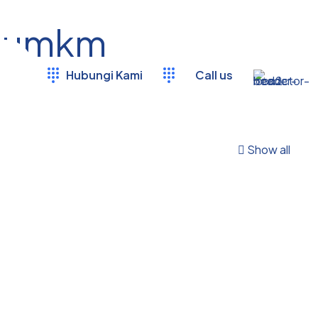
e umkm
Hubungi Kami
Call us
Show all