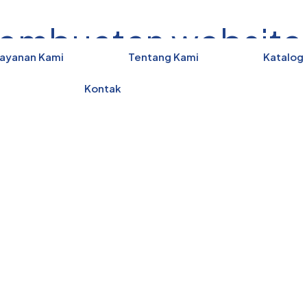
pembuatan websit
ayanan Kami
Tentang Kami
Katalog
Home
Jasa pembuatan website umkm
Kontak