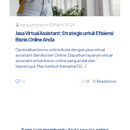
sena jumena
on
May 6, 2025
Jasa Virtual Assistant: Strategis untuk Efisiensi
Bisnis Online Anda
Optimalkan bisnis online Anda dengan jasa virtual
assistant dari Asisten Online. Dapatkan layanan virtual
assistant untuk bisnis online yang andal dan
terpercaya. Mari tumbuh bersama! Di
[…]
0
0
Read more
Kami siap membantu Anda secara online