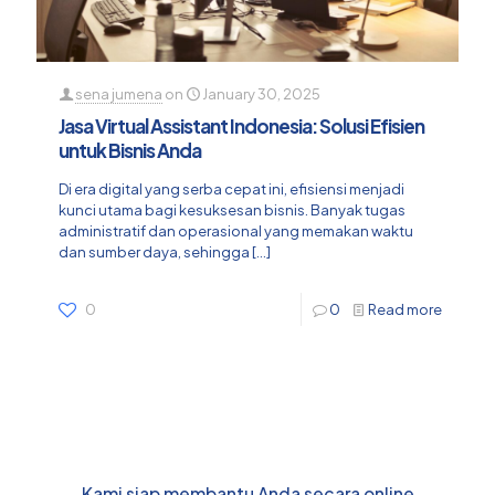
sena jumena
on
January 30, 2025
Jasa Virtual Assistant Indonesia: Solusi Efisien
untuk Bisnis Anda
Di era digital yang serba cepat ini, efisiensi menjadi
kunci utama bagi kesuksesan bisnis. Banyak tugas
administratif dan operasional yang memakan waktu
dan sumber daya, sehingga
[…]
0
0
Read more
Kami siap membantu Anda secara online